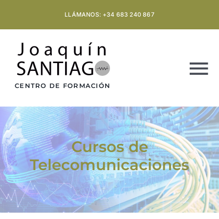
Saltar
LLÁMANOS: +34 683 240 867
al
contenido
To
CENTRO DE FORMACIÓN
Na
INICIO
Cursos de
SOBRE NOSOTROS
Telecomunicaciones
FORMACIÓN
FORMACIÓN BONIFICADA EMPRESAS