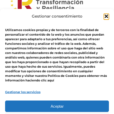
Gestionar consentimiento
Utilizamos cookies propias y de terceros con la finalidad de
personalizar el contenido de la web y los anuncios que puedan
aparecer para adaptarlo a tus preferencias, así como ofrecer
funciones sociales y analizar el tráfico de la web. Además,
compartimos información sobre el uso que haga del sitio web
con nuestros colaboradores de redes sociales, publicidad y
análisis web, quienes pueden combinarla con otra información
que les haya proporcionado o que hayan recopilado a partir del
uso que haya hecho de sus servicios. Igualmente, puedes
modificar tus opciones de consentimiento en cualquier
momento y visitar nuestra Política de Cookies para obtener más
Financiado por la Unión Europea – NextGenerationEU.
Sin embargo, los puntos de vista y
información haciendo clic aquí
las opiniones expresadas
son únicamente los del autor o autores y no reflejan
necesariamente los de la Unión Europea o la Comisión Europea.
Ni la Unión Europea ni la
Comisión Europea pueden ser consideradas responsables de las mismas
Gestionar los servicios
Aceptar
© Copyright 2026 | Joaquín Santiago | All Rights