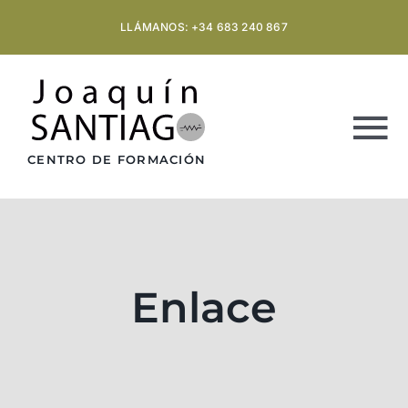
Saltar
LLÁMANOS: +34 683 240 867
al
contenido
To
CENTRO DE FORMACIÓN
Na
INICIO
SOBRE NOSOTROS
Enlace
FORMACIÓN
FORMACIÓN BONIFICADA EMPRESAS